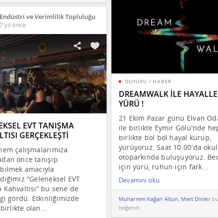
Endüstri ve Verimlilik Topluluğu
7 yıl önce
DUYURU / HABER
DREAMWALK İLE HAYALLE
YÜRÜ !
21 Ekim Pazar günü Elvan Od
EKSEL EVT TANIŞMA
ile birlikte Eymir Gölü'nde he
TISI GERÇEKLEŞTİ
birlikte bol bol hayal kurup,
yürüyoruz. Saat 10.00'da oku
nem çalışmalarımıza
otoparkında buluşuyoruz. Be
dan önce tanışıp
için yürü, ruhun için fark...
bilmek amacıyla
diğimiz “Geleneksel EVT
Devamını oku
 Kahvaltısı” bu sene de
gi gördü. Etkinliğimizde
Muharrem Kağan Altun
,
Mert Dinler
bu
birlikte olan...
beğendi