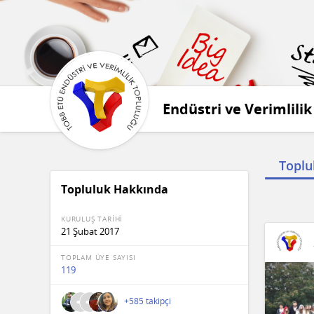
Endüstri ve Verimlili
Toplu
Topluluk Hakkında
KURULUŞ TARİHİ
21 Şubat 2017
TOPLAM ÜYE SAYISI
119
+585 takipçi