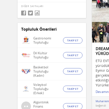
DİĞER SAYFALARI
Topluluk Önerileri
Gastronomi
TAKİP ET
Topluluğu
DREAM
YÜRÜD
Dil Kültür
TAKİP ET
Topluluğu
ETÜ EVT
yürüdük!
Basketbol
Eymir Gö
Topluluğu
TAKİP ET
gerçekl
(Kadın)
etkinliğ
Voleybol
Yürürke
Topluluğu
TAKİP ET
Devamın
(Erkek)
Muharrem
Algoritmik
beğendi
Finans
TAKİP ET