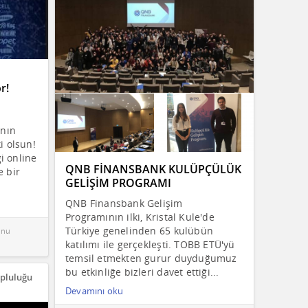
r!
ının
i olsun!
i online
QNB FİNANSBANK KULÜPÇÜLÜK
e bir
GELİŞİM PROGRAMI
QNB Finansbank Gelişim
Programının ilki, Kristal Kule'de
Türkiye genelinden 65 kulübün
nu
katılımı ile gerçekleşti. TOBB ETÜ'yü
temsil etmekten gurur duyduğumuz
bu etkinliğe bizleri davet ettiği...
opluluğu
Devamını oku