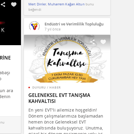
Mert Dinler
,
Muharrem Kağan Altun
bunu
beğendi
Endüstri ve Verimlilik Topluluğu
7 yıl önce
RİNE
abaşı
p
DUYURU / HABER
lun ara
GELENEKSEL EVT TANIŞMA
denin
KAHVALTISI
En yeni EVT'li ailemize hoşgeldin!
Dönem çalışmalarımıza başlamadan
hemen önce Geleneksel EVT
nu
kahvaltısında buluşuyoruz. Unutma,
güzel bir dönem geçirmenin yolu iyi