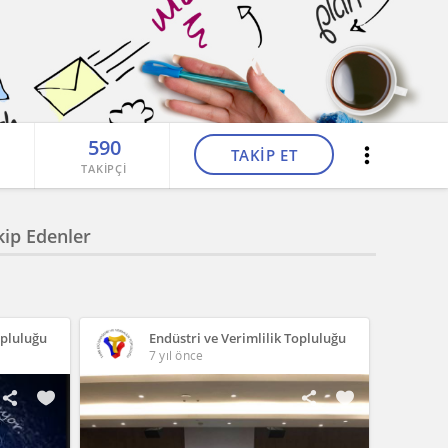
590
TAKİP ET
TAKİPÇİ
kip Edenler
opluluğu
Endüstri ve Verimlilik Topluluğu
7 yıl önce