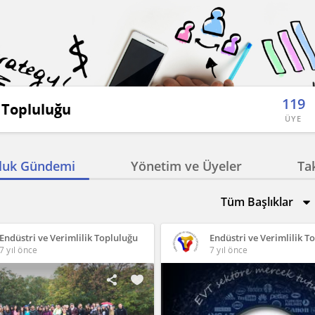
119
k Topluluğu
ÜYE
luk Gündemi
Yönetim ve Üyeler
Ta
Tüm Başlıklar
Endüstri ve Verimlilik Topluluğu
Endüstri ve Verimlilik T
7 yıl önce
7 yıl önce