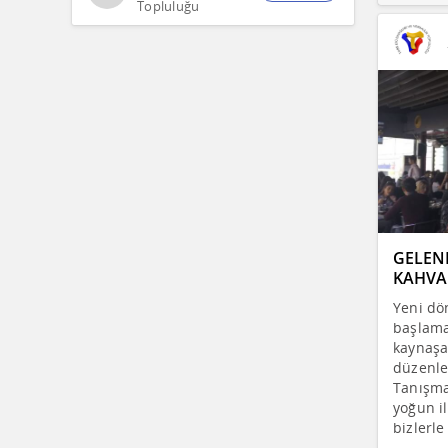
Topluluğu
GELEN
KAHVAL
Yeni dö
başlama
kaynaşa
düzenle
Tanışma
yoğun il
bizlerle 