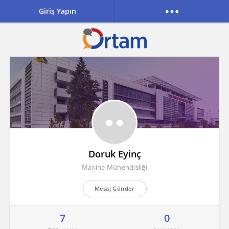
Giriş Yapın
Doruk Eyinç
Makine Mühendisliği
Mesaj Gönder
7
0