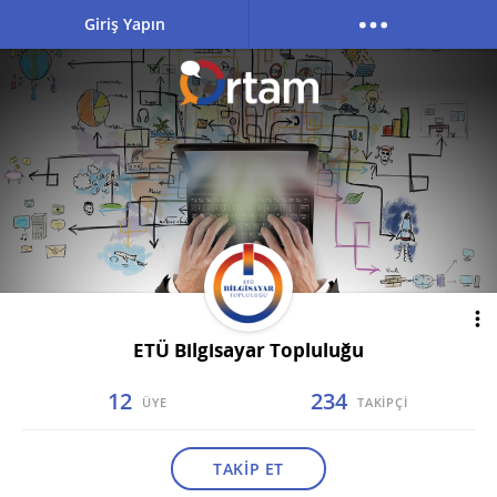
Giriş Yapın
ETÜ Bilgisayar Topluluğu
12
234
ÜYE
TAKİPÇİ
TAKİP ET