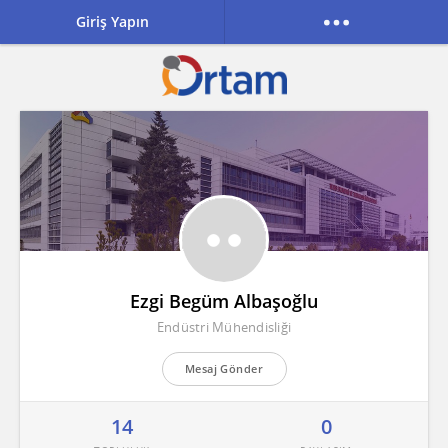
Giriş Yapın
Ezgi Begüm Albaşoğlu
Endüstri Mühendisliği
Mesaj Gönder
14
0