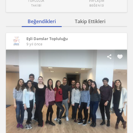
TOPLULUK
PAYLAŞIM
TAKİBİ
BEĞENİSİ
Beğendikleri
Takip Ettikleri
Eşli Danslar Topluluğu
9 yıl önce