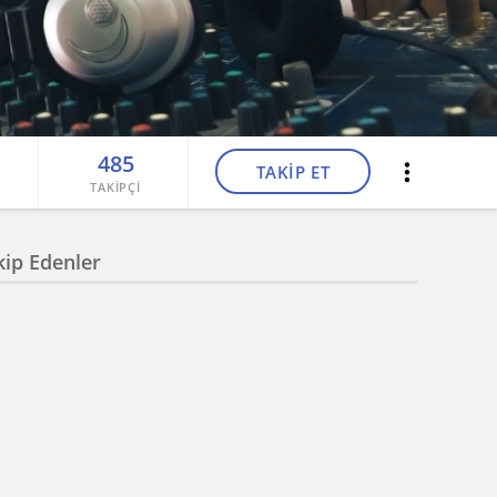
485
TAKİP ET
TAKİPÇİ
kip Edenler
Can Çağan Demir
rsun Karaca Erdemir
Mertcan Özdemir
Yönetim Kurulu Üyesi
niz İpek Akar
Alperen Ceceli
İrem Bilge Öztürk
an Yıldırım
Buhari Şentürk
i
Yönetim Kurulu Üyesi