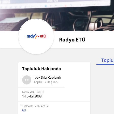
Radyo ETÜ
Toplu
Topluluk Hakkında
Topluluk
485 Kişi 
İpek Sıla Kaplanlı
Topluluk Başkanı
Hi
KURULUŞ TARİHİ
14 Eylül 2009
Be
TOPLAM ÜYE SAYISI
Ah
60