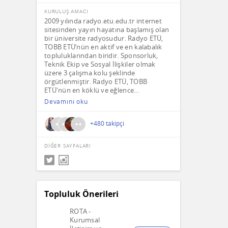
KURULUŞ AMACI
Su
2009 yılında radyo.etu.edu.tr internet
sitesinden yayın hayatına başlamış olan
bir üniversite radyosudur. Radyo ETÜ,
Ha
TOBB ETÜ’nün en aktif ve en kalabalık
topluluklarından biridir. Sponsorluk,
Teknik Ekip ve Sosyal İlişkiler olmak
Es
üzere 3 çalışma kolu şeklinde
örgütlenmiştir. Radyo ETÜ, TOBB
ETÜ'nün en köklü ve eğlence...
Me
Devamını oku
K
+480 takipçi
Ha
DİĞER SAYFALARI
Uğ
Ba
Topluluk Önerileri
ROTA -
Gü
Kurumsal