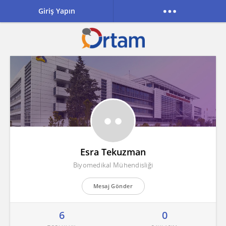
Giriş Yapın
Esra Tekuzman
Biyomedikal Mühendisliği
Mesaj Gönder
6
0