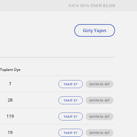
HATA VEYA ÖNERİ BİLDİR
Giriş Yapın
Toplam Üye
7
TAKİP ET
SAYFAYA GİT
28
TAKİP ET
SAYFAYA GİT
119
TAKİP ET
SAYFAYA GİT
19
TAKİP ET
SAYFAYA GİT