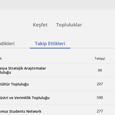
Keşfet
Topluluklar
dikleri
Takip Ettikleri
dı
Takipçi
asya Stratejik Araştırmalar
99
luluğu
207
 Kültür Topluluğu
590
üstri ve Verimlilik Topluluğu
277
smus Students Network