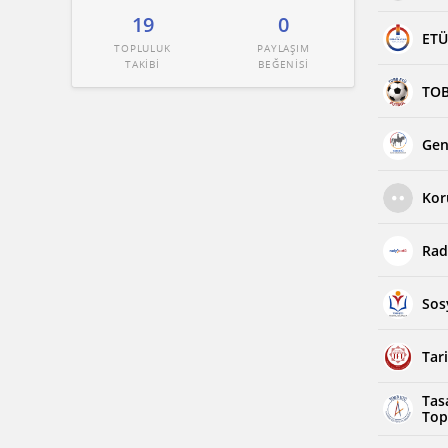
19
0
ETÜ
TOPLULUK
PAYLAŞIM
TAKİBİ
BEĞENİSİ
TOB
Gen
Kor
Rad
Sos
Tar
Tas
Top