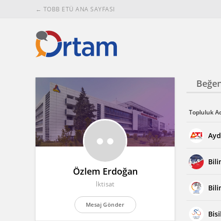
← TOBB ETÜ ANA SAYFASI
Beğen
Topluluk A
Aydı
Bil
Özlem Erdoğan
İktisat
Bil
Mesaj Gönder
Bis