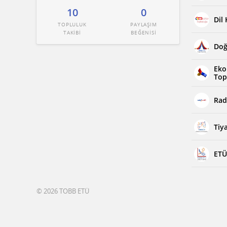
10
0
Dil
TOPLULUK
PAYLAŞIM
TAKİBİ
BEĞENİSİ
Doğ
Eko
Top
Rad
Tiy
ETÜ
© 2026 TOBB ETÜ