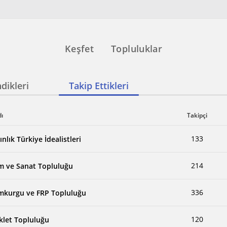
Keşfet
Topluluklar
dikleri
Takip Ettikleri
dı
Takipçi
133
nlık Türkiye İdealistleri
214
im ve Sanat Topluluğu
336
imkurgu ve FRP Topluluğu
120
iklet Topluluğu