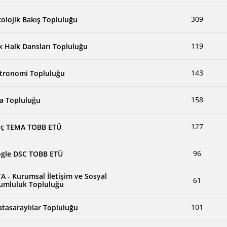
309
kolojik Bakış Topluluğu
119
k Halk Dansları Topluluğu
143
tronomi Topluluğu
158
a Topluluğu
127
ç TEMA TOBB ETÜ
96
gle DSC TOBB ETÜ
A - Kurumsal İletişim ve Sosyal
61
umluluk Topluluğu
101
atasaraylılar Topluluğu