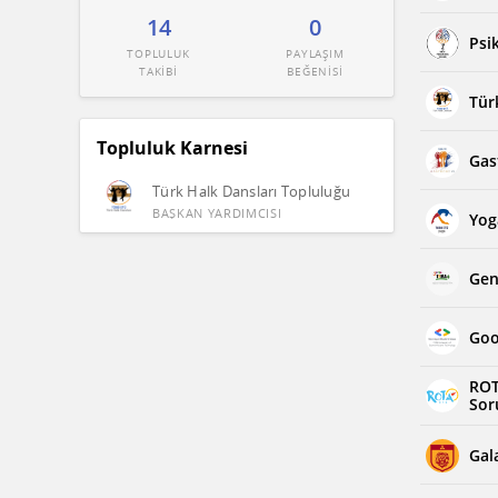
14
0
Psi
TOPLULUK
PAYLAŞIM
TAKİBİ
BEĞENİSİ
Tür
Topluluk Karnesi
Gas
Türk Halk Dansları Topluluğu
BAŞKAN YARDIMCISI
Yog
Gen
Goo
ROT
Sor
Gal