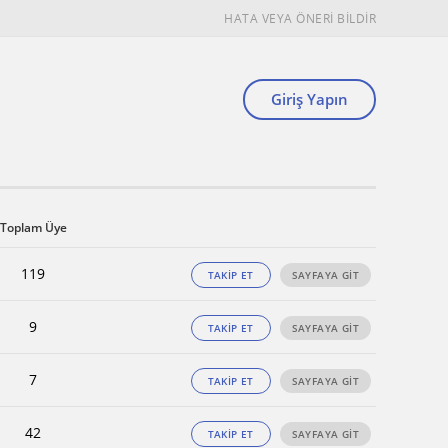
HATA VEYA ÖNERİ BİLDİR
Giriş Yapın
Toplam Üye
119
TAKİP ET
SAYFAYA GİT
9
TAKİP ET
SAYFAYA GİT
7
TAKİP ET
SAYFAYA GİT
42
TAKİP ET
SAYFAYA GİT