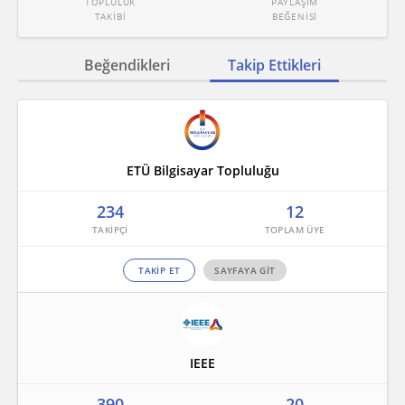
TOPLULUK
PAYLAŞIM
TAKİBİ
BEĞENİSİ
Beğendikleri
Takip Ettikleri
ETÜ Bilgisayar Topluluğu
234
12
TAKİP ET
SAYFAYA GİT
IEEE
390
20