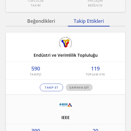
TOPLULUK
PAYLAŞIM
TAKİBİ
BEĞENİSİ
Beğendikleri
Takip Ettikleri
Endüstri ve Verimlilik Topluluğu
590
119
TAKİP ET
SAYFAYA GİT
IEEE
390
20