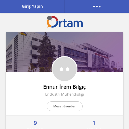
Giriş Yapın
Ennur İrem Bilgiç
Endüstri Mühendisliği
Mesaj Gönder
9
1