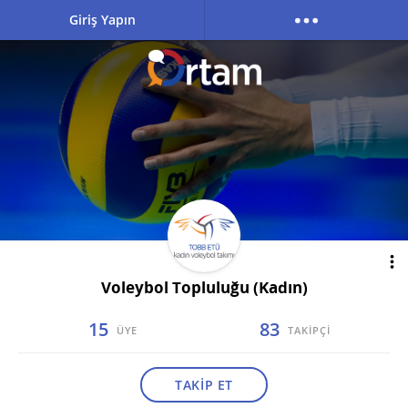
Giriş Yapın
Voleybol Topluluğu (Kadın)
15
83
ÜYE
TAKİPÇİ
TAKİP ET