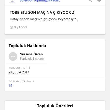
Voleybol Topluluğu (Kadın)
TOBB ETU SON MAÇINA ÇIKIYOOR :)
Hatay'da son maçımız için çoook heyecanlıyız :)
9 yıl önce
Topluluk Hakkında
Nursena Özcan
Topluluk Başkanı
KURULUŞ TARİHİ
21 Şubat 2017
TOPLAM ÜYE SAYISI
15
Topluluk Önerileri