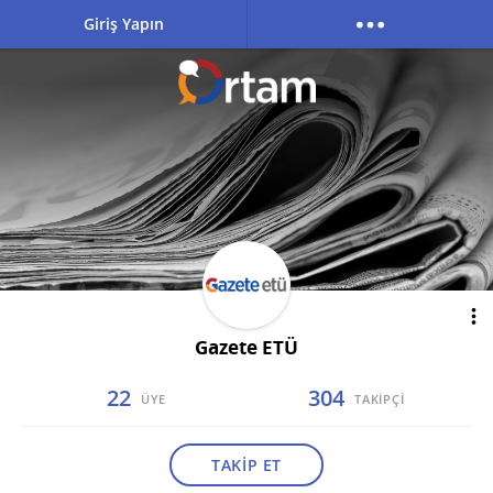
Giriş Yapın
Gazete ETÜ
22
304
ÜYE
TAKİPÇİ
TAKİP ET