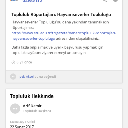
Gazete ETÜ
Topluluk Röportajları: Hayvanseverler Topluluğu
Hayvanseverler Topluluğu'nu daha yakından tanımak için
röportajımıza
https://www.etu.edu.tr/tr/gazete/haber/topluluk-roportajlari-
hayvanseverler-toplulugu
adresinden ulaşabilirsiniz.
Daha fazla bilgi almak ve üyelik başvurusu yapmak için
topluluk sayfasını ziyaret etmeyi unutmayın.
8 yıl önce
İpek Aksel
bunu beğendi
Topluluk Hakkında
Arif Demir
Topluluk Başkanı
KURULUŞ TARİHİ
22 Şubat 2017