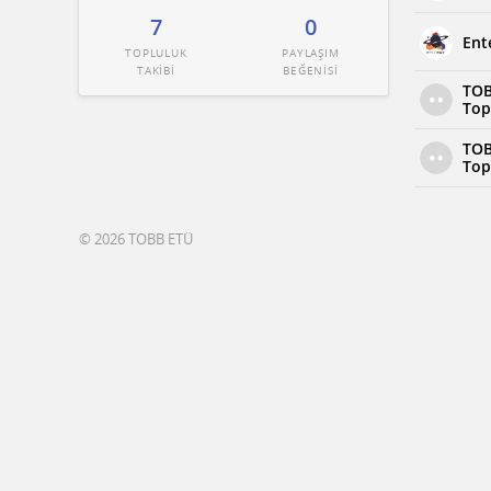
7
0
Ent
TOPLULUK
PAYLAŞIM
TAKİBİ
BEĞENİSİ
TOB
Top
TOB
Top
© 2026 TOBB ETÜ