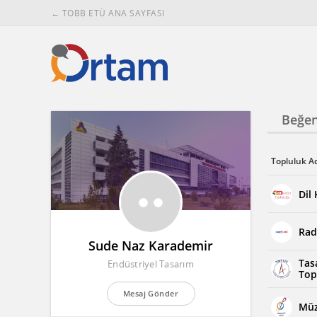
← TOBB ETÜ ANA SAYFASI
Beğen
Topluluk A
Dil
Rad
Sude Naz Karademir
Tas
Endüstriyel Tasarım
Top
Mesaj Gönder
Müz