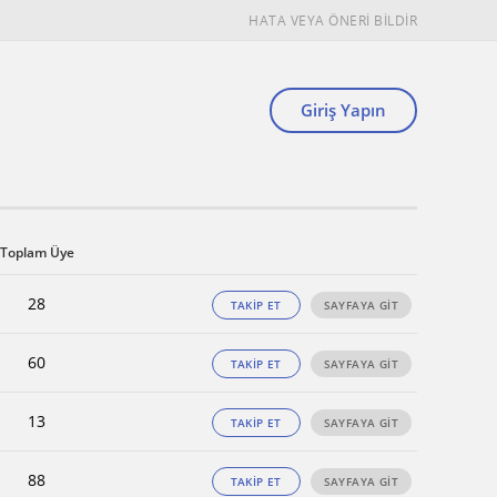
HATA VEYA ÖNERİ BİLDİR
Giriş Yapın
Toplam Üye
28
TAKİP ET
SAYFAYA GİT
60
TAKİP ET
SAYFAYA GİT
13
TAKİP ET
SAYFAYA GİT
88
TAKİP ET
SAYFAYA GİT