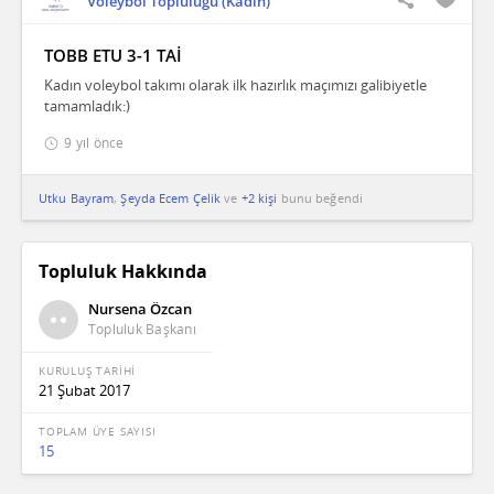
Voleybol Topluluğu (Kadın)
TOBB ETU 3-1 TAİ
Kadın voleybol takımı olarak ilk hazırlık maçımızı galibiyetle
tamamladık:)
9 yıl önce
Utku Bayram
,
Şeyda Ecem Çelik
ve
+2 kişi
bunu beğendi
Topluluk Hakkında
Nursena Özcan
Topluluk Başkanı
KURULUŞ TARİHİ
21 Şubat 2017
TOPLAM ÜYE SAYISI
15