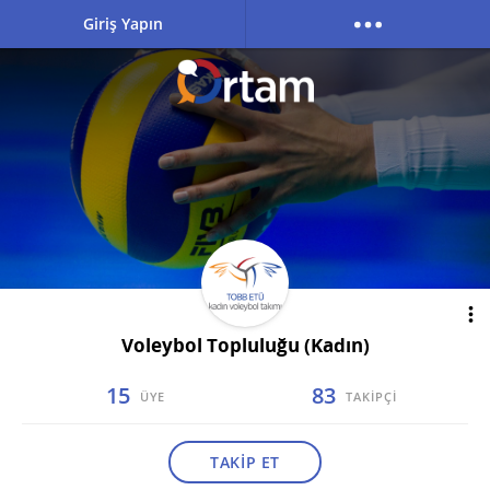
Giriş Yapın
Voleybol Topluluğu (Kadın)
15
83
ÜYE
TAKİPÇİ
TAKİP ET