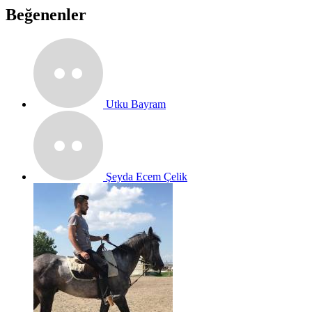
Beğenenler
Utku Bayram
Şeyda Ecem Çelik