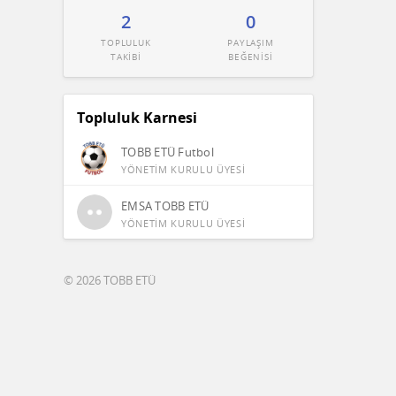
2
0
TOPLULUK
PAYLAŞIM
TAKİBİ
BEĞENİSİ
Topluluk Karnesi
TOBB ETÜ Futbol
YÖNETİM KURULU ÜYESİ
EMSA TOBB ETÜ
YÖNETİM KURULU ÜYESİ
© 2026 TOBB ETÜ