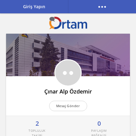
Giriş Yapın
Çınar Alp Özdemir
Mesaj Gönder
2
0
TOPLULUK
PAYLAŞIM
TAKİBİ
BEĞENİSİ