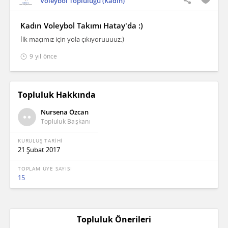
Voleybol Topluluğu (Kadın)
Kadın Voleybol Takımı Hatay'da :)
İlk maçımız için yola çıkıyoruuuuz:)
9 yıl önce
Topluluk Hakkında
Nursena Özcan
Topluluk Başkanı
KURULUŞ TARİHİ
21 Şubat 2017
TOPLAM ÜYE SAYISI
15
Topluluk Önerileri