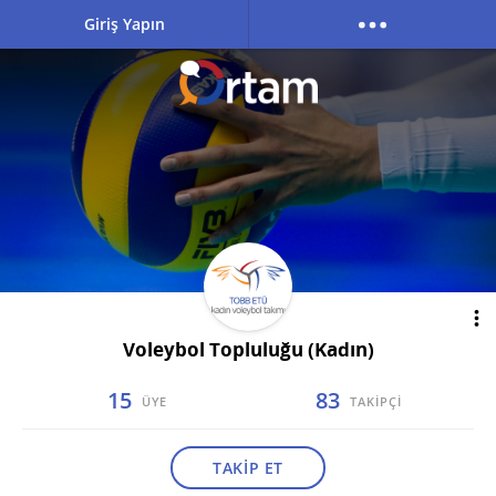
Giriş Yapın
Voleybol Topluluğu (Kadın)
15
83
ÜYE
TAKİPÇİ
TAKİP ET