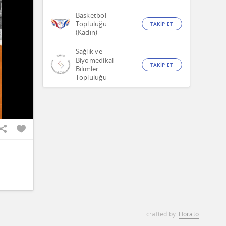
Basketbol
Topluluğu
TAKİP ET
(Kadın)
Sağlık ve
Biyomedikal
TAKİP ET
Bilimler
Topluluğu
crafted by
Horato