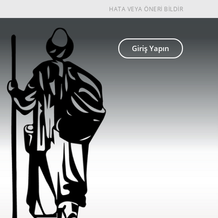
HATA VEYA ÖNERİ BİLDİR
Giriş Yapın