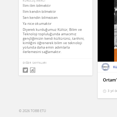
KURULUŞ AMACI
İlim ilim bilmektir
İlim kendin bilmektir
Sen kendin bilmezsen
Ya nice okumaktır
Diyerek kurduğumuz Kültür, Bilim ve
Teknoloji topluluğunda amacımız
gençliğimizin kendi kültürünü, tarihini,
kimliğini öğrenerek bilim ve teknoloji
yolunda daha emin adımlarla
ilerlemesini sağlamaktır.
DİĞER SAYFALARI
Ortam'
3 yıl 
© 2026 TOBB ETÜ