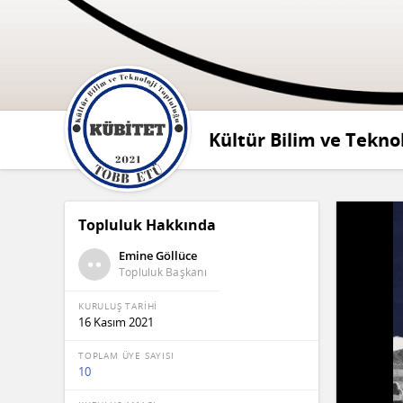
Kültür Bilim ve Tekno
Topluluk Hakkında
Emine Göllüce
Topluluk Başkanı
KURULUŞ TARİHİ
16 Kasım 2021
TOPLAM ÜYE SAYISI
10