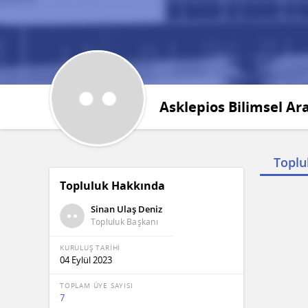
Asklepios Bilimsel Ar
Toplu
Topluluk Hakkında
Topluluk
10 Kişi T
Sinan Ulaş Deniz
Topluluk Başkanı
Ay
KURULUŞ TARİHİ
04 Eylül 2023
N
TOPLAM ÜYE SAYISI
Me
7