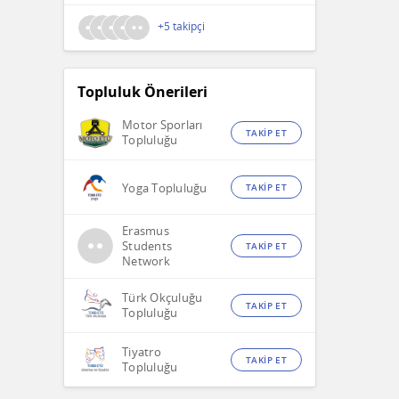
+5 takipçi
Topluluk Önerileri
Motor Sporları
TAKİP ET
Topluluğu
Yoga Topluluğu
TAKİP ET
Erasmus
Students
TAKİP ET
Network
Türk Okçuluğu
TAKİP ET
Topluluğu
Tiyatro
TAKİP ET
Topluluğu