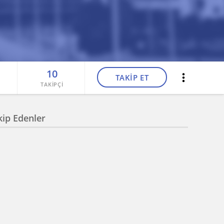
10
TAKİP ET
TAKİPÇİ
kip Edenler
Ayşe Sena Kireçci
nan Ulaş Deniz
Aleyna Ünüvar
Yönetim Kurulu Üyesi
val Balo
Egehan Uslu
Metehan Kapı
i
Yönetim Kurulu Üyesi